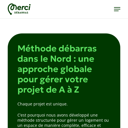
Skip
Menu
to
main
content
Méthode débarras
dans le Nord : une
approche globale
pour gérer votre
projet de A à Z
Chaque projet est unique.
C’est pourquoi nous avons développé une
méthode structurée pour gérer un logement ou
un espace de manière complète, efficace et